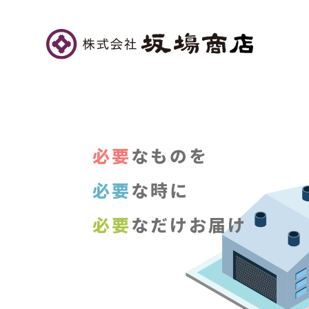
必要
なものを
必要
な時に
必要
なだけお届け